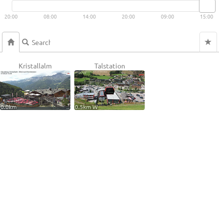
20:00
08:00
14:00
20:00
09:00
15:00
Kristallalm
Talstation
0.0km
0.5km W