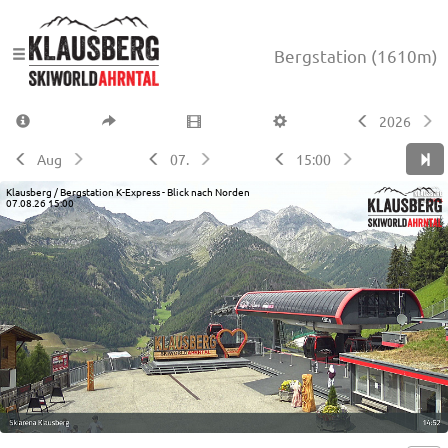
Bergstation
(1610m)
2026
Aug
07.
15:00
Klausberg / Bergstation K-Express - Blick nach Norden
07.08.26 15:00
Live video available →
View