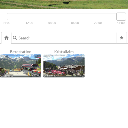
Live video available →
View
21:00
12:00
04:00
06:00
22:00
14:00
Bergstation
Kristallalm
0.5km O
0.5km O